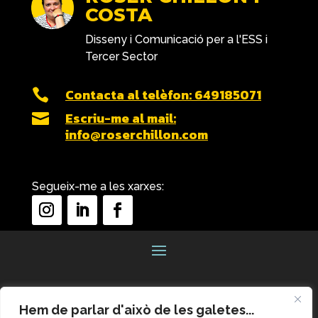
COSTA
Disseny i Comunicació per a l'ESS i
Tercer Sector
Contacta al telèfon: 649185071

Escriu-me al mail:

info@roserchillon.com
Segueix-me a les xarxes:
Hem de parlar d'això de les galetes...