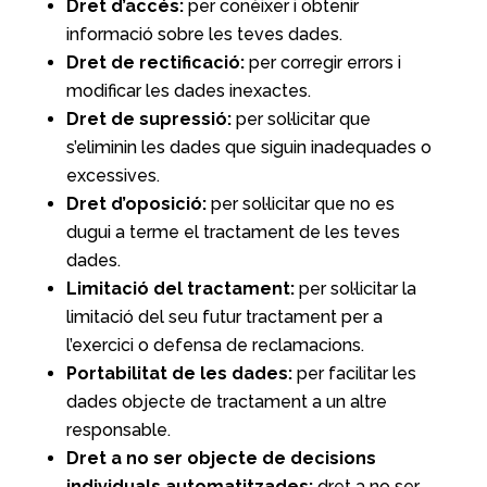
Dret d’accés:
per conèixer i obtenir
informació sobre les teves dades.
Dret de rectificació:
per corregir errors i
modificar les dades inexactes.
Dret de supressió:
per sol·licitar que
s’eliminin les dades que siguin inadequades o
excessives.
Dret d’oposició:
per sol·licitar que no es
dugui a terme el tractament de les teves
dades.
Limitació del tractament:
per sol·licitar la
limitació del seu futur tractament per a
l’exercici o defensa de reclamacions.
Portabilitat de les dades:
per facilitar les
dades objecte de tractament a un altre
responsable.
Dret a no ser objecte de decisions
individuals automatitzades:
dret a no ser