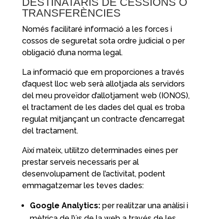
DESTINATARIS DE CESSIONS O
TRANSFERÈNCIES
Només facilitaré informació a les forces i
cossos de seguretat sota ordre judicial o per
obligació d’una norma legal.
La informació que em proporciones a través
d’aquest lloc web serà allotjada als servidors
del meu proveïdor d’allotjament web (IONOS),
el tractament de les dades del qual es troba
regulat mitjançant un contracte d’encarregat
del tractament.
Així mateix, utilitzo determinades eines per
prestar serveis necessaris per al
desenvolupament de l’activitat, podent
emmagatzemar les teves dades:
Google Analytics:
per realitzar una anàlisi i
mètrica de l’ús de la web a través de les