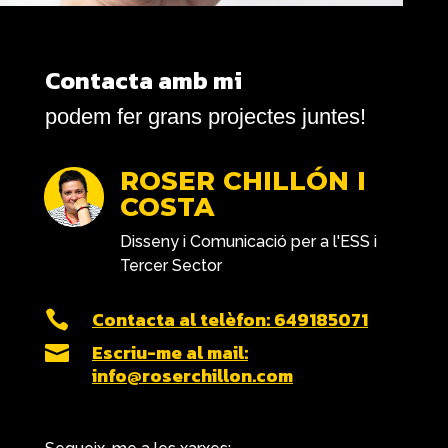
Contacta amb mi
podem fer grans projectes juntes!
ROSER CHILLÓN I
COSTA
Disseny i Comunicació per a l'ESS i
Tercer Sector
Contacta al telèfon: 649185071

Escriu-me al mail:

info@roserchillon.com