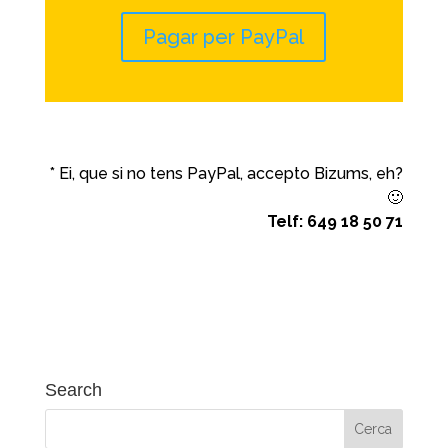
Pagar per PayPal
* Ei, que si no tens PayPal, accepto Bizums, eh?
🙂
Telf: 649 18 50 71
Search