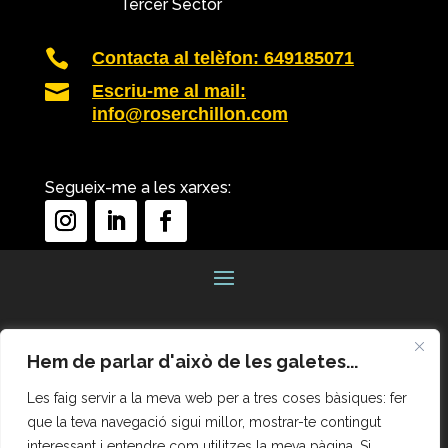
Tercer Sector

Contacta al telèfon: 649185071

Escriu-me al mail:
info@roserchillon.com
Segueix-me a les xarxes:
Hem de parlar d'això de les galetes...
Les faig servir a la meva web per a tres coses bàsiques: fer
que la teva navegació sigui millor, mostrar-te contingut
interessant i entendre com utilitzes la meva pàgina.
Si