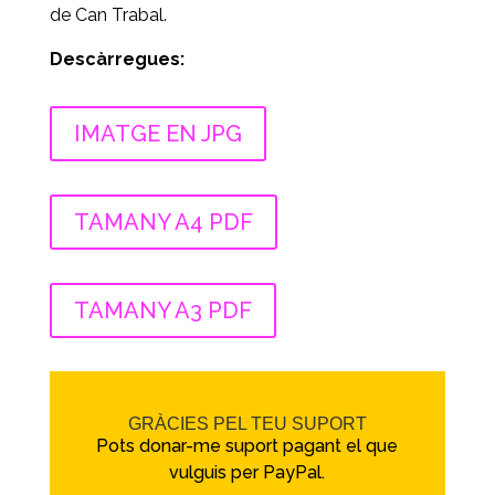
de Can Trabal.
Descàrregues:
IMATGE EN JPG
TAMANY A4 PDF
TAMANY A3 PDF
GRÀCIES PEL TEU SUPORT
Pots donar-me suport pagant el que
vulguis per PayPal.