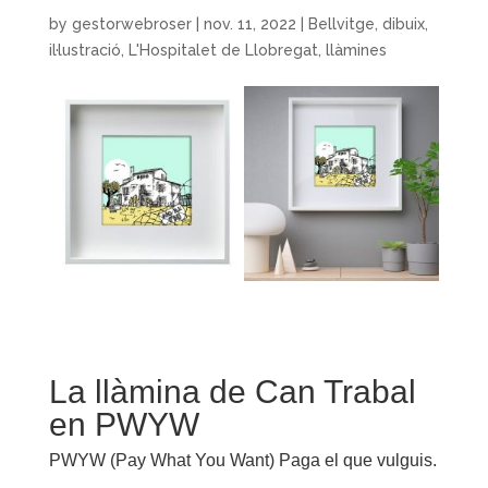
by
gestorwebroser
|
nov. 11, 2022
|
Bellvitge
,
dibuix
,
il·lustració
,
L'Hospitalet de Llobregat
,
llàmines
La llàmina de Can Trabal
en PWYW
PWYW (Pay What You Want) Paga el que vulguis.