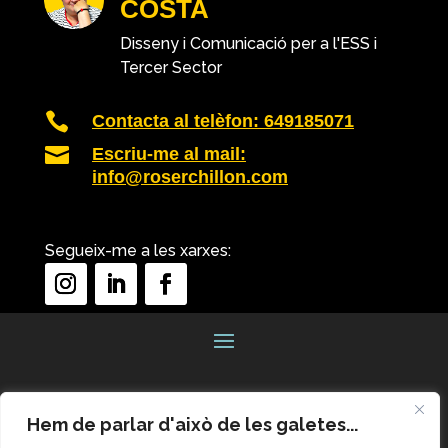
COSTA
Disseny i Comunicació per a l'ESS i
Tercer Sector

Contacta al telèfon: 649185071

Escriu-me al mail:
info@roserchillon.com
Segueix-me a les xarxes:
Hem de parlar d'això de les galetes...