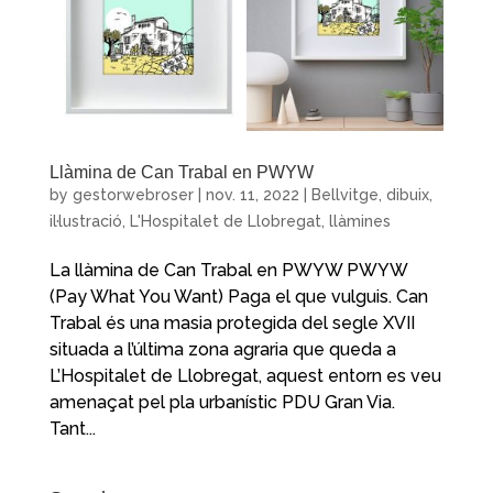
Llàmina de Can Trabal en PWYW
by
gestorwebroser
|
nov. 11, 2022
|
Bellvitge
,
dibuix
,
il·lustració
,
L'Hospitalet de Llobregat
,
llàmines
La llàmina de Can Trabal en PWYW PWYW
(Pay What You Want) Paga el que vulguis. Can
Trabal és una masia protegida del segle XVII
situada a l’última zona agraria que queda a
L’Hospitalet de Llobregat, aquest entorn es veu
amenaçat pel pla urbanístic PDU Gran Via.
Tant...